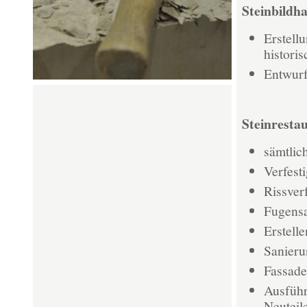
Steinbildh
Erstell
histori
Entwurf
Steinresta
sämtlic
Verfest
Rissver
Fugens
Erstell
Sanieru
Fassade
Ausführ
Neuteil